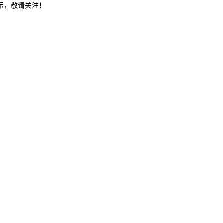
示，敬请关注！