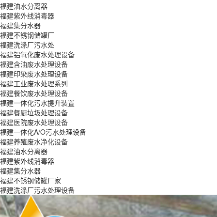
福建油水分离器
福建紫外线消毒器
福建集分水器
福建不锈钢储罐厂
福建洗涤厂污水处
福建铝氧化废水处理设备
福建含油废水处理设备
福建印染废水处理设备
福建工业废水处理系列
福建餐饮废水处理设备
福建一体化污水提升装置
福建餐厨垃圾处理设备
福建医院废水处理设备
福建一体化A/O污水处理设备
福建养殖废水净化设备
福建油水分离器
福建紫外线消毒器
福建集分水器
福建不锈钢储罐厂家
福建洗涤厂污水处理设备