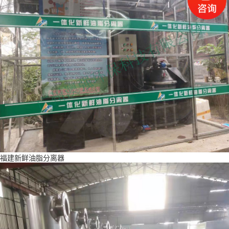
福建新鲜油脂分离器