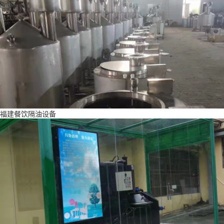
福建餐饮隔油设备