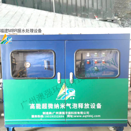
福建MBR膜水处理设备