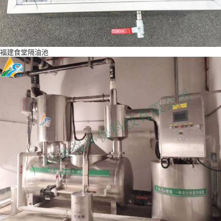
福建食堂隔油池