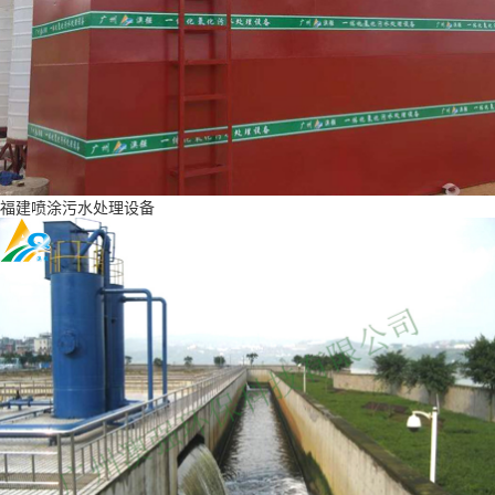
福建喷涂污水处理设备