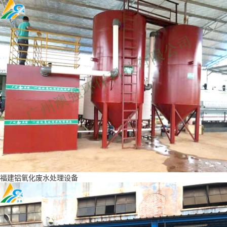
福建铝氧化废水处理设备