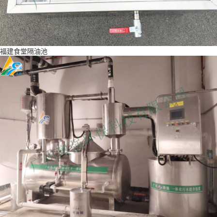
福建食堂隔油池