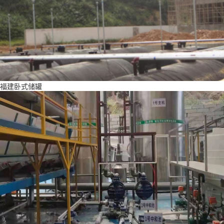
福建卧式储罐