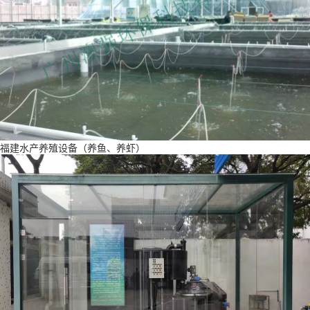
福建水产养殖设备（养鱼、养虾）