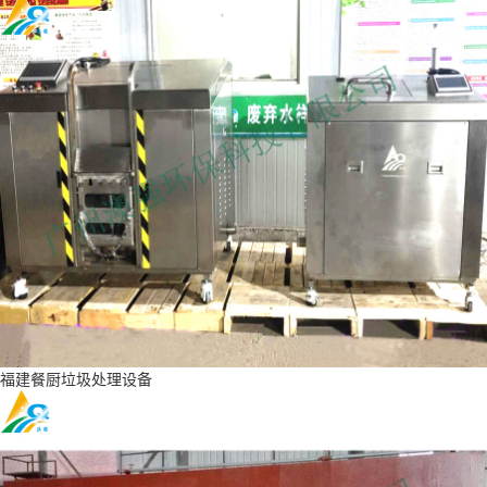
福建餐厨垃圾处理设备