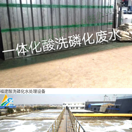
福建酸洗磷化水处理设备