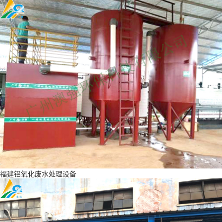
福建铝氧化废水处理设备