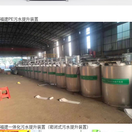
福建PE污水提升装置
福建一体化污水提升装置（密闭式污水提升装置）