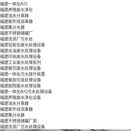
福建一体化A/O
福建养殖废水净化
福建油水分离器
福建紫外线消毒器
福建集分水器
福建不锈钢储罐厂
福建洗涤厂污水处
福建铝氧化废水处理设备
福建含油废水处理设备
福建印染废水处理设备
福建工业废水处理系列
福建餐饮废水处理设备
福建一体化污水提升装置
福建餐厨垃圾处理设备
福建医院废水处理设备
福建一体化A/O污水处理设备
福建养殖废水净化设备
福建油水分离器
福建紫外线消毒器
福建集分水器
福建不锈钢储罐厂家
福建洗涤厂污水处理设备