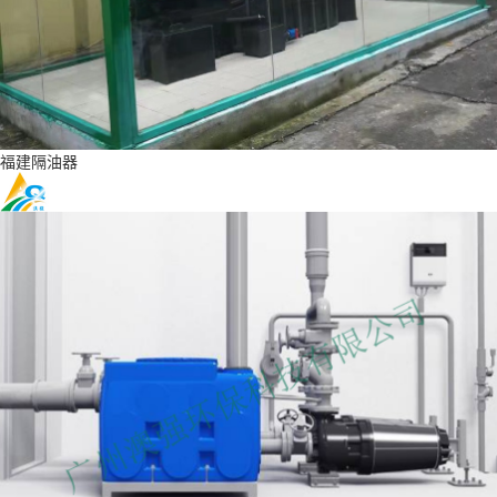
福建隔油器