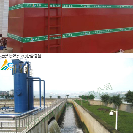
福建喷涂污水处理设备