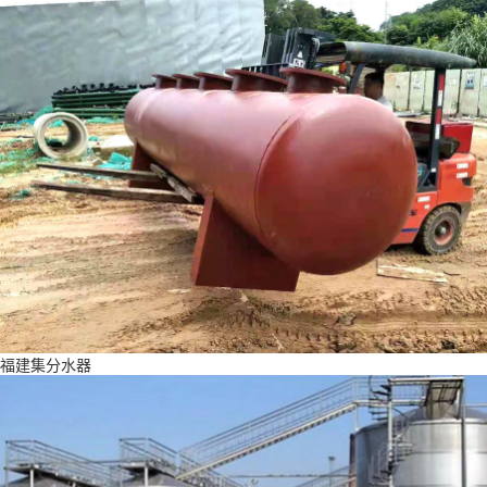
福建集分水器