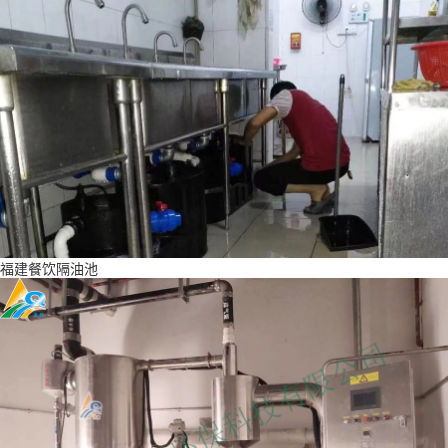
福建餐饮隔油池