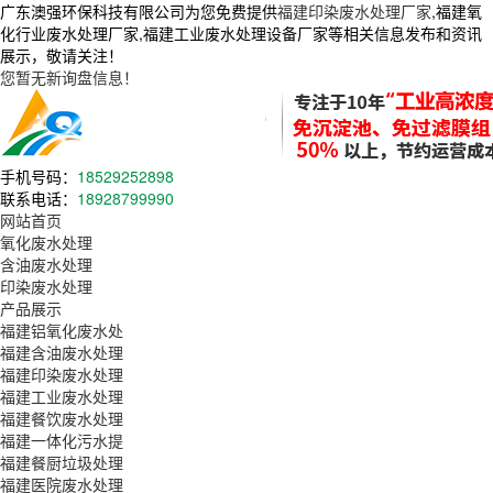
广东澳强环保科技有限公司为您免费提供
福建印染废水处理厂家
,福建氧
化行业废水处理厂家,福建工业废水处理设备厂家等相关信息发布和资讯
展示，敬请关注！
您暂无新询盘信息！
手机号码：
18529252898
联系电话：
18928799990
网站首页
氧化废水处理
含油废水处理
印染废水处理
产品展示
福建铝氧化废水处
福建含油废水处理
福建印染废水处理
福建工业废水处理
福建餐饮废水处理
福建一体化污水提
福建餐厨垃圾处理
福建医院废水处理