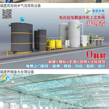
福建高效纳米气泡增氧设备
福建养猪废水处理设备