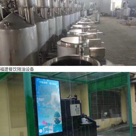
福建餐饮隔油设备