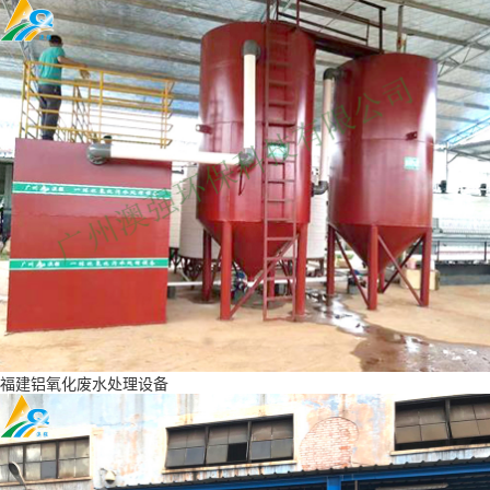
福建铝氧化废水处理设备