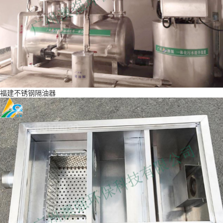
福建不锈钢隔油器