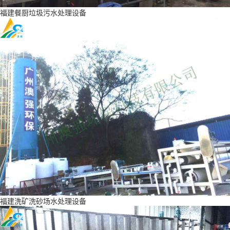
福建餐厨垃圾污水处理设备
福建洗矿洗砂场水处理设备