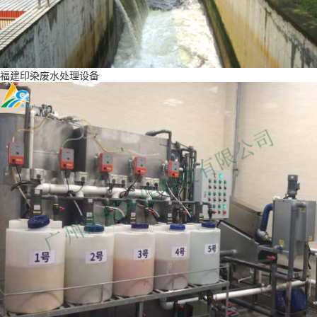
福建印染废水处理设备