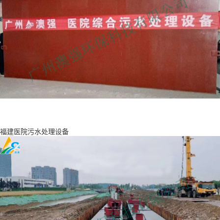
福建医院污水处理设备