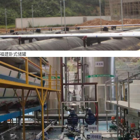
福建卧式储罐