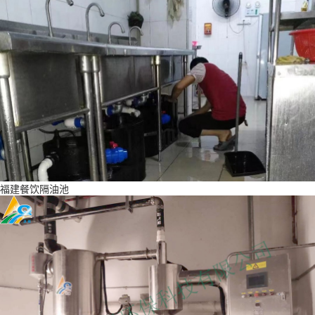
福建餐饮隔油池