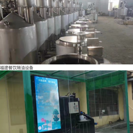
福建餐饮隔油设备