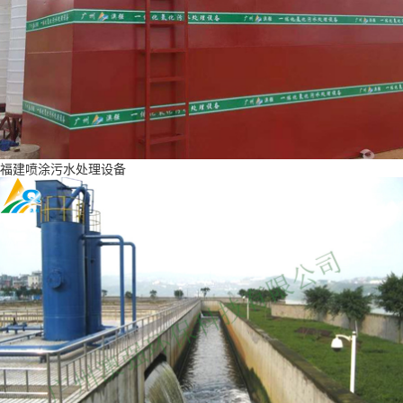
福建喷涂污水处理设备