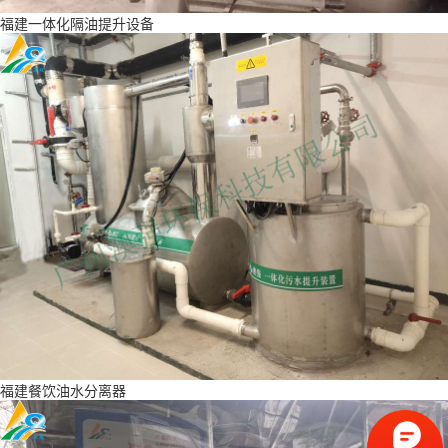
福建一体化隔油提升设备
福建餐饮油水分离器