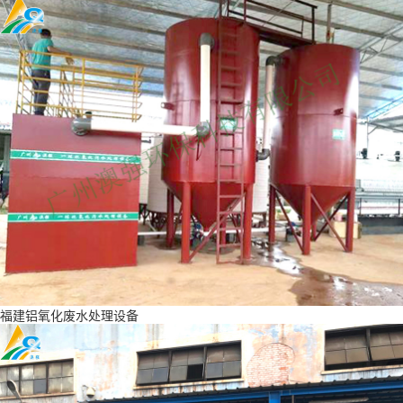
福建铝氧化废水处理设备