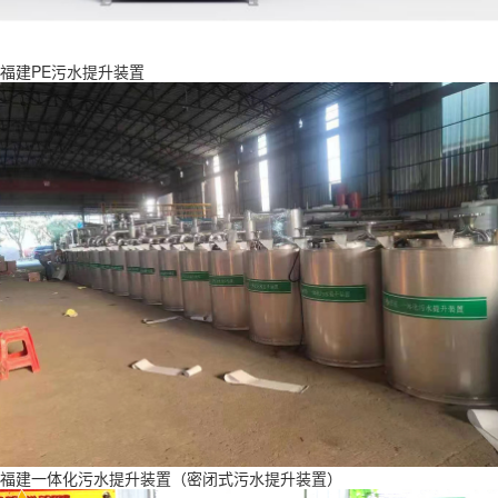
福建PE污水提升装置
福建一体化污水提升装置（密闭式污水提升装置）