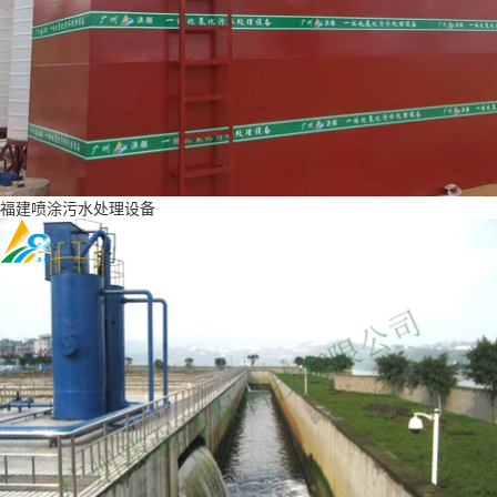
福建喷涂污水处理设备