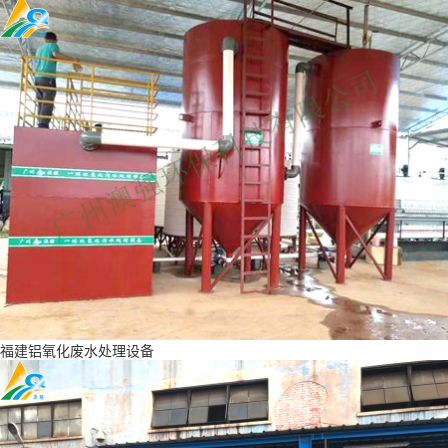
福建铝氧化废水处理设备