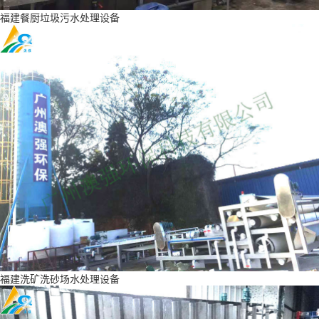
福建餐厨垃圾污水处理设备
福建洗矿洗砂场水处理设备