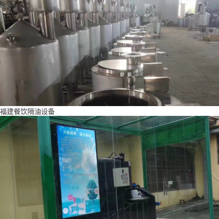
福建餐饮隔油设备