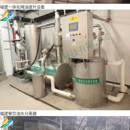
福建一体化隔油提升设备
福建餐饮油水分离器