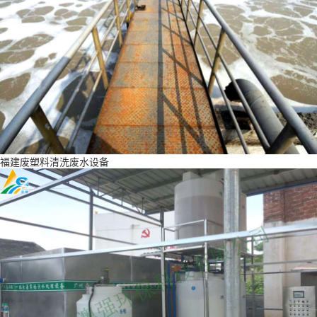
福建废塑料清洗废水设备