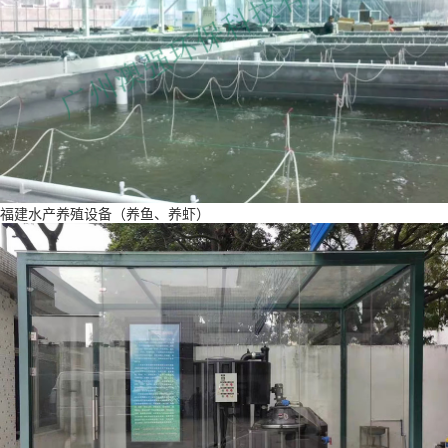
福建水产养殖设备（养鱼、养虾）