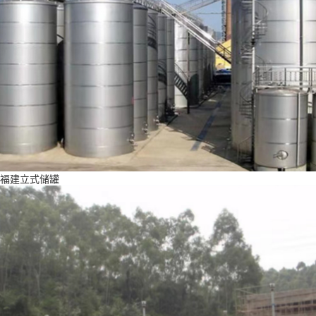
福建立式储罐