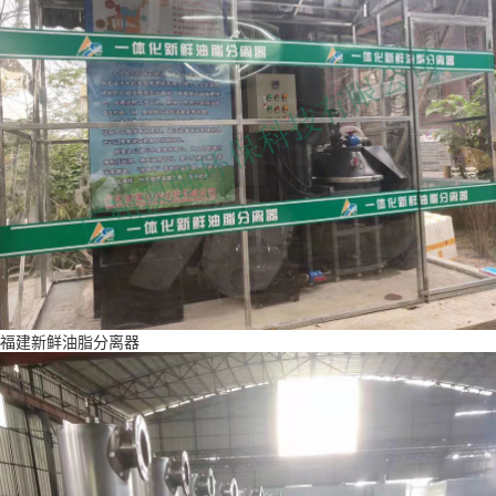
福建新鲜油脂分离器