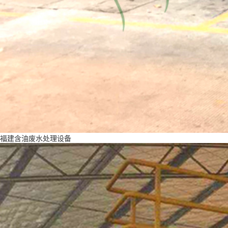
福建含油废水处理设备