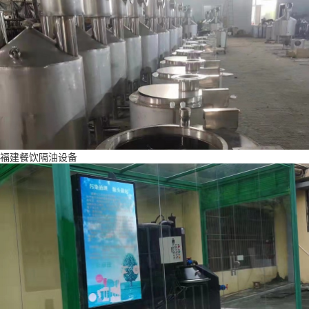
福建餐饮隔油设备