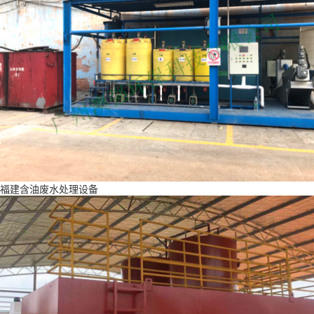
福建含油废水处理设备