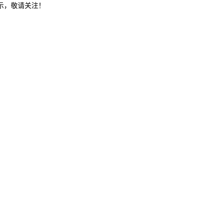
示，敬请关注！