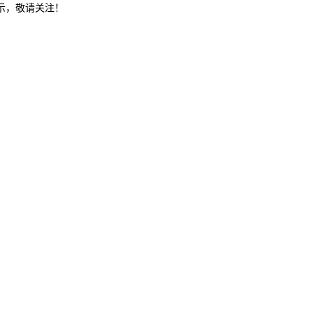
示，敬请关注！