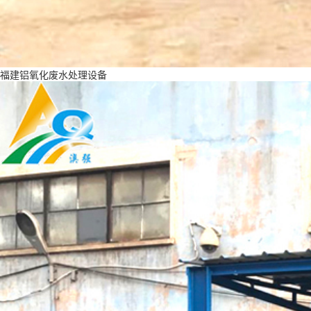
福建铝氧化废水处理设备