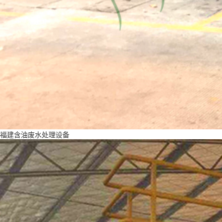
福建含油废水处理设备