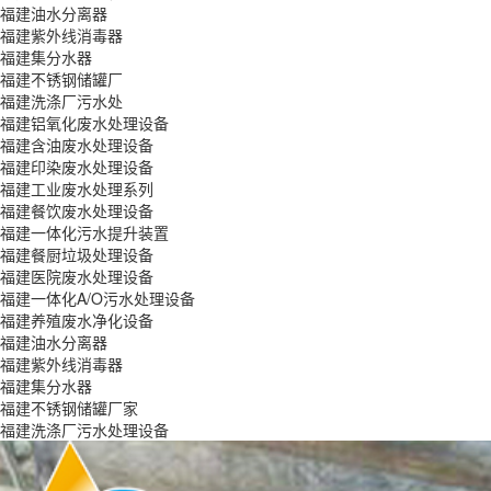
福建油水分离器
福建紫外线消毒器
福建集分水器
福建不锈钢储罐厂
福建洗涤厂污水处
福建铝氧化废水处理设备
福建含油废水处理设备
福建印染废水处理设备
福建工业废水处理系列
福建餐饮废水处理设备
福建一体化污水提升装置
福建餐厨垃圾处理设备
福建医院废水处理设备
福建一体化A/O污水处理设备
福建养殖废水净化设备
福建油水分离器
福建紫外线消毒器
福建集分水器
福建不锈钢储罐厂家
福建洗涤厂污水处理设备