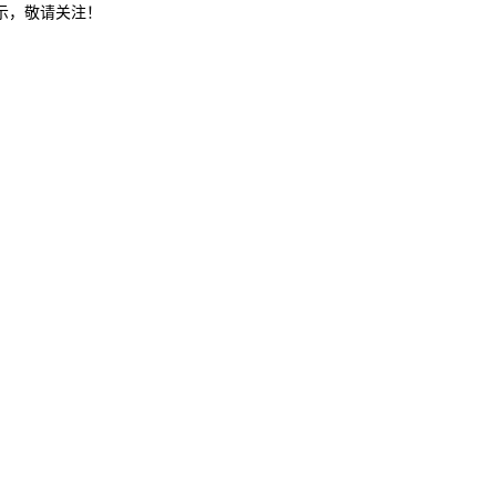
示，敬请关注！