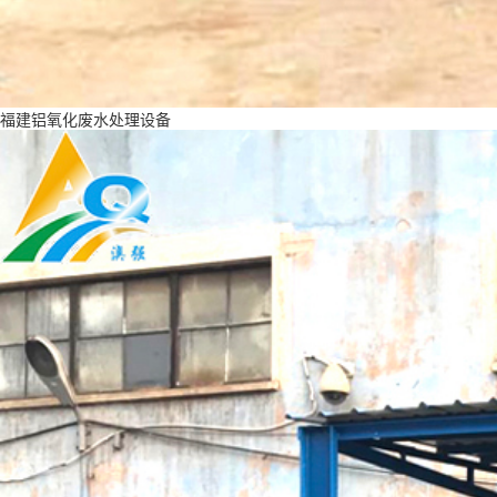
福建铝氧化废水处理设备