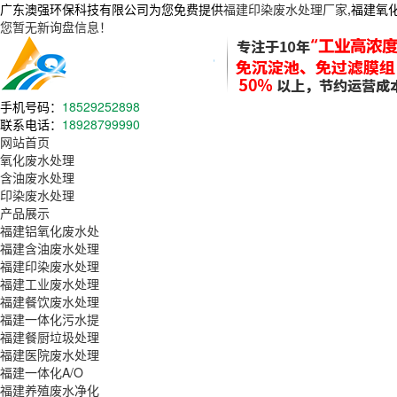
广东澳强环保科技有限公司为您免费提供
福建印染废水处理厂家
,福建氧
您暂无新询盘信息！
手机号码：
18529252898
联系电话：
18928799990
网站首页
氧化废水处理
含油废水处理
印染废水处理
产品展示
福建铝氧化废水处
福建含油废水处理
福建印染废水处理
福建工业废水处理
福建餐饮废水处理
福建一体化污水提
福建餐厨垃圾处理
福建医院废水处理
福建一体化A/O
福建养殖废水净化